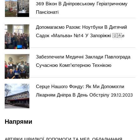
369 Вікон В Дніпровському Геріатричному
Пансіонаті
Допомагаємо Разом: Ноутбуки В Дитячий
Садок «Мальва» №14 У Запоріжжі 🇺🇦✊
Забезпечили Медичні Заклади Павлограда
Сучасною Комп’ютерною Технікою
Серце Нашого Фонду: Як Ми Допомогли
Лікарням Дніпра В День Обстрілу 29.12.2023
Напрями
АВТІВКИ ШВИДКОЇ ДОПОМОГИ ТА МЕД. ОБЛАДНАННЯ