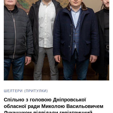
ШЕЛТЕРИ (ПРИТУЛКИ)
Спільно з головою Дніпровської
обласної ради Миколою Васильовичем
Лукашуком відвідали геріатричний