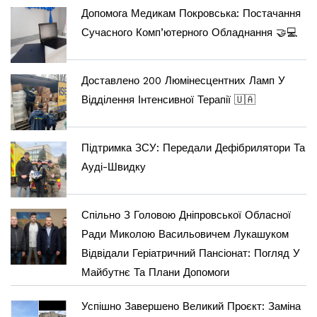
Допомога Медикам Покровська: Постачання
Сучасного Комп’ютерного Обладнання 🤝💻
Доставлено 200 Люмінесцентних Ламп У
Відділення Інтенсивної Терапії 🇺🇦
Підтримка ЗСУ: Передали Дефібрилятори Та
Ауді-Швидку
Спільно З Головою Дніпровської Обласної
Ради Миколою Васильовичем Лукашуком
Відвідали Геріатричний Пансіонат: Погляд У
Майбутнє Та Плани Допомоги
Успішно Завершено Великий Проєкт: Заміна