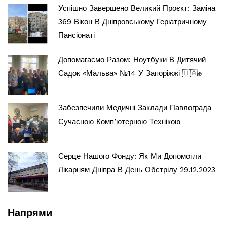
Успішно Завершено Великий Проєкт: Заміна
369 Вікон В Дніпровському Геріатричному
Пансіонаті
Допомагаємо Разом: Ноутбуки В Дитячий
Садок «Мальва» №14 У Запоріжжі 🇺🇦✊
Забезпечили Медичні Заклади Павлограда
Сучасною Комп’ютерною Технікою
Серце Нашого Фонду: Як Ми Допомогли
Лікарням Дніпра В День Обстрілу 29.12.2023
Напрями