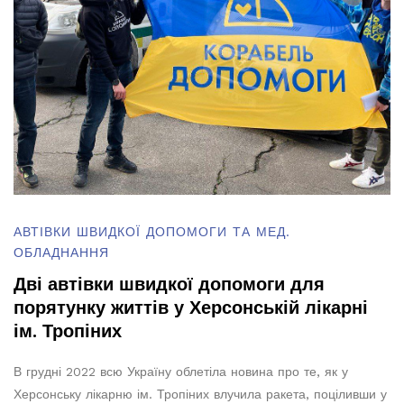
АВТІВКИ ШВИДКОЇ ДОПОМОГИ ТА МЕД.
ОБЛАДНАННЯ
Дві автівки швидкої допомоги для
порятунку життів у Херсонській лікарні
ім. Тропіних
В грудні 2022 всю Україну облетіла новина про те, як у
Херсонську лікарню ім. Тропіних влучила ракета, поціливши у