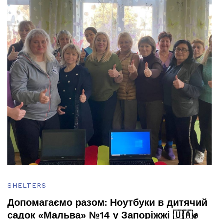
SHELTERS
Допомагаємо разом: Ноутбуки в дитячий
садок «Мальва» №14 у Запоріжжі 🇺🇦✊