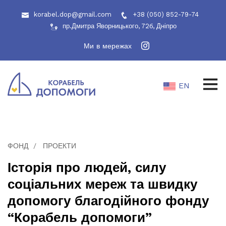
korabel.dop@gmail.com
+38 (050) 852-79-74
пр.Дмитра Яворницького, 72б, Дніпро
Ми в мережах
EN
ФОНД
ПРОЕКТИ
Історія про людей, силу
соціальних мереж та швидку
допомогу благодійного фонду
“Корабель допомоги”