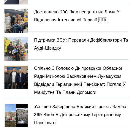
Доставлено 200 Люмінесцентних Ламп У
Відділення Інтенсивної Терапії 🇺🇦
Підтримка ЗСУ: Передали Дефібрилятори Та
Ауді-Швидку
Спільно З Головою Дніпровської Обласної
Ради Миколою Васильовичем Лукашуком
Відвідали Геріатричний Пансіонат: Погляд У
Майбутнє Та Плани Допомоги
Успішно Завершено Великий Проєкт: Заміна
369 Вікон В Дніпровському Геріатричному
Пансіонаті