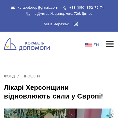
korabel.dop@gmail.com
+38 (050) 852-79-74
пр.Дмитра Яворницького, 72б, Дніпро
Ми в мережах
EN
ФОНД
ПРОЕКТИ
Лікарі Херсонщини
відновлюють сили у Європі!